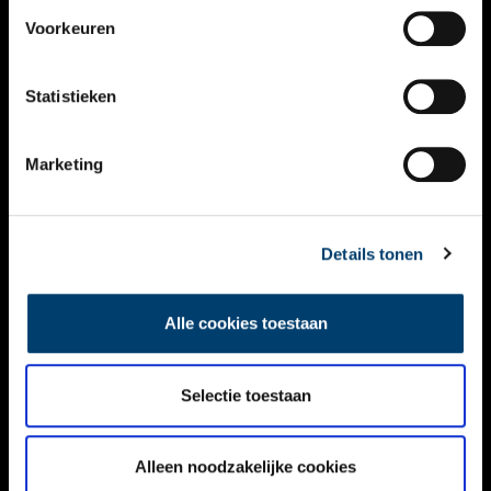
VIDEO’S
Voorkeuren
OVER ONS
Statistieken
CONTACT
NIEUWSBRIEF
Marketing
DISCLAIMER
Details tonen
PRIVACY
TOEGANKELIJKHEID
Alle cookies toestaan
Volg ONH op social media
Selectie toestaan
Alleen noodzakelijke cookies
© ONH | 2026