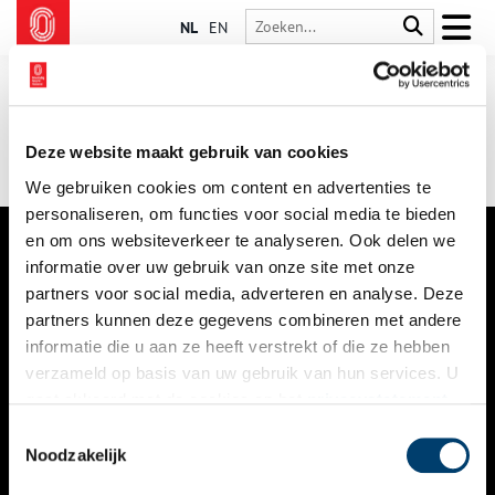
NL
EN
Deze website maakt gebruik van cookies
We gebruiken cookies om content en advertenties te
personaliseren, om functies voor social media te bieden
en om ons websiteverkeer te analyseren. Ook delen we
informatie over uw gebruik van onze site met onze
VERHALEN
partners voor social media, adverteren en analyse. Deze
NIEUWS
partners kunnen deze gegevens combineren met andere
informatie die u aan ze heeft verstrekt of die ze hebben
KALENDER
verzameld op basis van uw gebruik van hun services. U
gaat akkoord met de cookies en het
privacystatement
THEMA’S
als u onze website blijft gebruiken.
Toestemmingsselectie
ACTIVITEITEN
Noodzakelijk