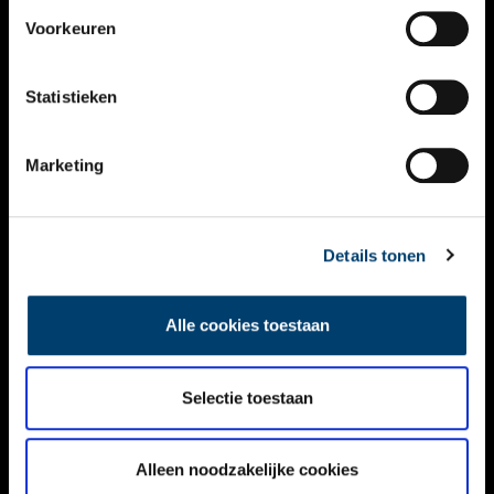
VIDEO’S
Voorkeuren
OVER ONS
Statistieken
CONTACT
NIEUWSBRIEF
Marketing
DISCLAIMER
Details tonen
PRIVACY
TOEGANKELIJKHEID
Alle cookies toestaan
Volg ONH op social media
Selectie toestaan
Alleen noodzakelijke cookies
© ONH | 2026