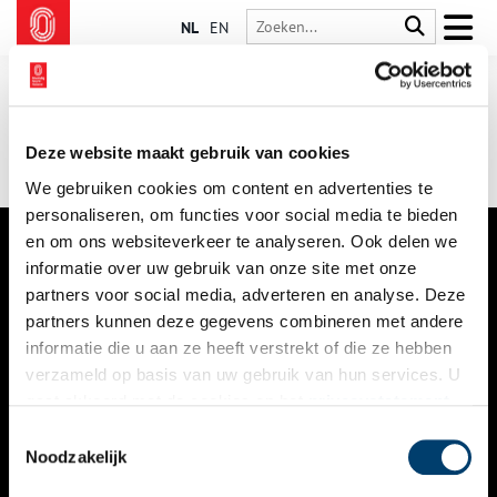
NL
EN
Deze website maakt gebruik van cookies
We gebruiken cookies om content en advertenties te
personaliseren, om functies voor social media te bieden
en om ons websiteverkeer te analyseren. Ook delen we
informatie over uw gebruik van onze site met onze
VERHALEN
partners voor social media, adverteren en analyse. Deze
NIEUWS
partners kunnen deze gegevens combineren met andere
informatie die u aan ze heeft verstrekt of die ze hebben
KALENDER
verzameld op basis van uw gebruik van hun services. U
gaat akkoord met de cookies en het
privacystatement
THEMA’S
als u onze website blijft gebruiken.
Toestemmingsselectie
ACTIVITEITEN
Noodzakelijk