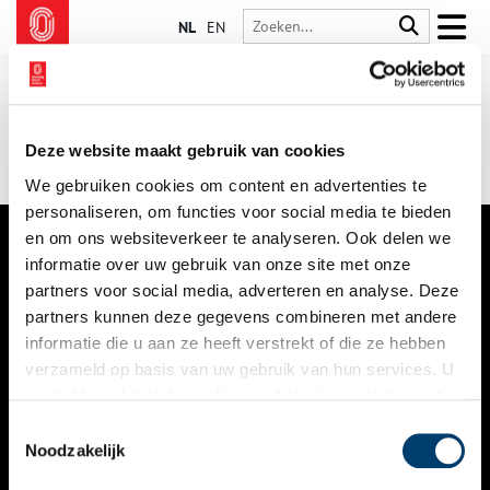
NL
EN
Deze website maakt gebruik van cookies
We gebruiken cookies om content en advertenties te
personaliseren, om functies voor social media te bieden
en om ons websiteverkeer te analyseren. Ook delen we
informatie over uw gebruik van onze site met onze
VERHALEN
partners voor social media, adverteren en analyse. Deze
NIEUWS
partners kunnen deze gegevens combineren met andere
informatie die u aan ze heeft verstrekt of die ze hebben
KALENDER
verzameld op basis van uw gebruik van hun services. U
gaat akkoord met de cookies en het
privacystatement
THEMA’S
als u onze website blijft gebruiken.
Toestemmingsselectie
ACTIVITEITEN
Noodzakelijk