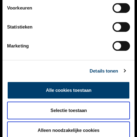
VIDEO’S
Voorkeuren
OVER ONS
Statistieken
CONTACT
NIEUWSBRIEF
Marketing
DISCLAIMER
Details tonen
PRIVACY
TOEGANKELIJKHEID
Alle cookies toestaan
Volg ONH op social media
Selectie toestaan
Alleen noodzakelijke cookies
© ONH | 2026