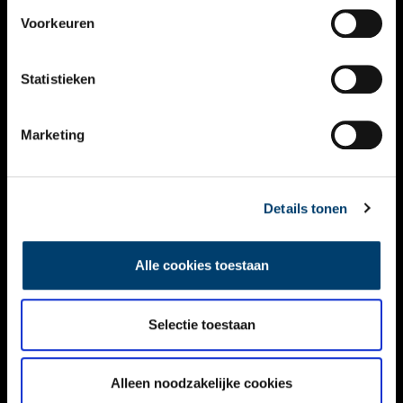
VIDEO’S
Voorkeuren
OVER ONS
Statistieken
CONTACT
NIEUWSBRIEF
Marketing
DISCLAIMER
Details tonen
PRIVACY
TOEGANKELIJKHEID
Alle cookies toestaan
Volg ONH op social media
Selectie toestaan
Alleen noodzakelijke cookies
© ONH | 2026