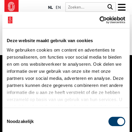
NL
EN
Deze website maakt gebruik van cookies
We gebruiken cookies om content en advertenties te
personaliseren, om functies voor social media te bieden
en om ons websiteverkeer te analyseren. Ook delen we
informatie over uw gebruik van onze site met onze
VERHALEN
partners voor social media, adverteren en analyse. Deze
NIEUWS
partners kunnen deze gegevens combineren met andere
informatie die u aan ze heeft verstrekt of die ze hebben
KALENDER
verzameld op basis van uw gebruik van hun services. U
gaat akkoord met de cookies en het
privacystatement
THEMA’S
als u onze website blijft gebruiken.
Toestemmingsselectie
ACTIVITEITEN
Noodzakelijk