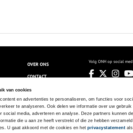
Volg ONH op social med
OVER ONS
CONTACT
NIEUWSBRIEF
ik van cookies
ontent en advertenties te personaliseren, om functies voor soci
DISCLAIMER
erkeer te analyseren. Ook delen we informatie over uw gebruik
PRIVACY
or social media, adverteren en analyse. Deze partners kunnen 
ormatie die u aan ze heeft verstrekt of die ze hebben verzameld
TOEGANKELIJKHEID
es. U gaat akkoord met de cookies en het
privacystatement
als