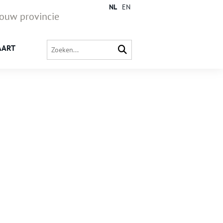
NL
EN
jouw provincie
AART