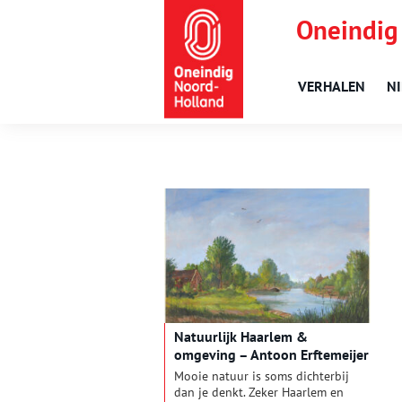
Oneindig
VERHALEN
N
Natuurlijk Haarlem &
omgeving – Antoon Erftemeijer
en Otto Schilling
Mooie natuur is soms dichterbij
dan je denkt. Zeker Haarlem en