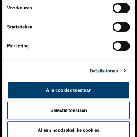
VIDEO’S
Voorkeuren
OVER ONS
Statistieken
CONTACT
NIEUWSBRIEF
Marketing
DISCLAIMER
Details tonen
PRIVACY
TOEGANKELIJKHEID
Alle cookies toestaan
Volg ONH op social media
Selectie toestaan
Alleen noodzakelijke cookies
© ONH | 2026