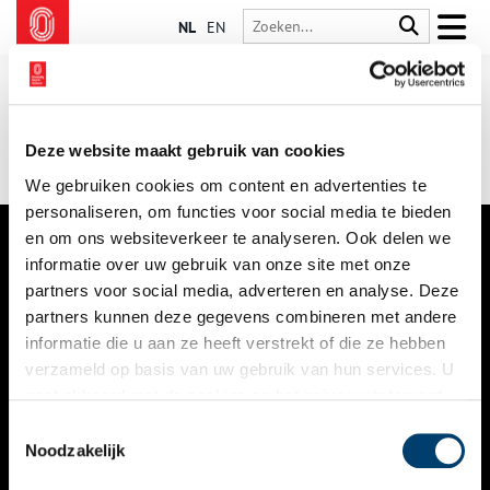
NL
EN
Deze website maakt gebruik van cookies
We gebruiken cookies om content en advertenties te
personaliseren, om functies voor social media te bieden
en om ons websiteverkeer te analyseren. Ook delen we
informatie over uw gebruik van onze site met onze
VERHALEN
partners voor social media, adverteren en analyse. Deze
NIEUWS
partners kunnen deze gegevens combineren met andere
informatie die u aan ze heeft verstrekt of die ze hebben
KALENDER
verzameld op basis van uw gebruik van hun services. U
gaat akkoord met de cookies en het
privacystatement
THEMA’S
als u onze website blijft gebruiken.
Toestemmingsselectie
ACTIVITEITEN
Noodzakelijk