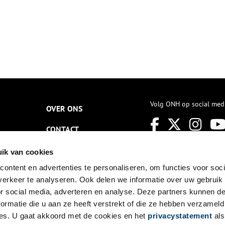
Volg ONH op social med
OVER ONS
CONTACT
NIEUWSBRIEF
ik van cookies
ontent en advertenties te personaliseren, om functies voor soci
DISCLAIMER
erkeer te analyseren. Ook delen we informatie over uw gebruik
PRIVACY
or social media, adverteren en analyse. Deze partners kunnen 
ormatie die u aan ze heeft verstrekt of die ze hebben verzameld
TOEGANKELIJKHEID
es. U gaat akkoord met de cookies en het
privacystatement
als