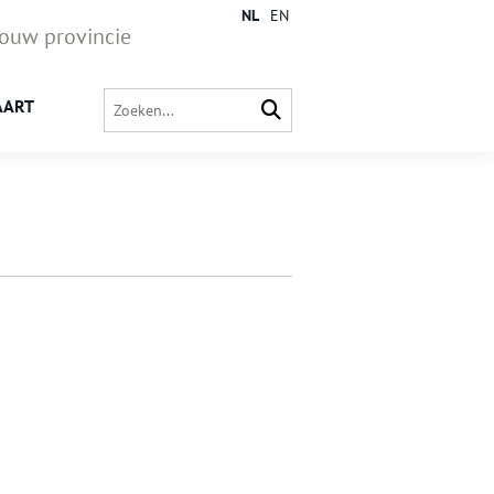
NL
EN
jouw provincie
AART