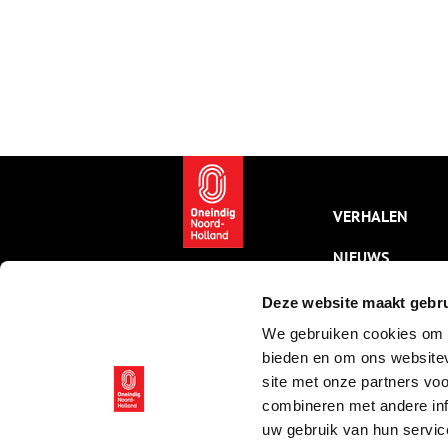
VERHALEN
NIEUWS
KALENDER
Deze website maakt gebru
We gebruiken cookies om c
THEMA’S
bieden en om ons websitev
ACTIVITEITEN
site met onze partners vo
combineren met andere inf
VIDEO’S
uw gebruik van hun servic