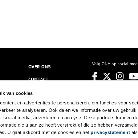
Volg ONH op social med
OVER ONS
CONTACT
NIEUWSBRIEF
ik van cookies
ontent en advertenties te personaliseren, om functies voor soci
DISCLAIMER
erkeer te analyseren. Ook delen we informatie over uw gebruik
PRIVACY
or social media, adverteren en analyse. Deze partners kunnen 
ormatie die u aan ze heeft verstrekt of die ze hebben verzameld
TOEGANKELIJKHEID
es. U gaat akkoord met de cookies en het
privacystatement
als