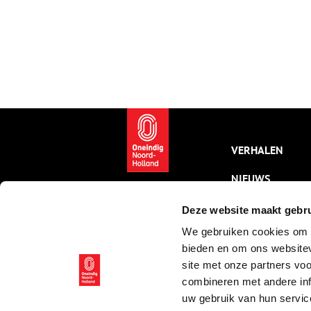
VERHALEN
NIEUWS
KALENDER
Deze website maakt gebru
We gebruiken cookies om c
THEMA’S
bieden en om ons websitev
ACTIVITEITEN
site met onze partners vo
combineren met andere inf
VIDEO’S
uw gebruik van hun servic