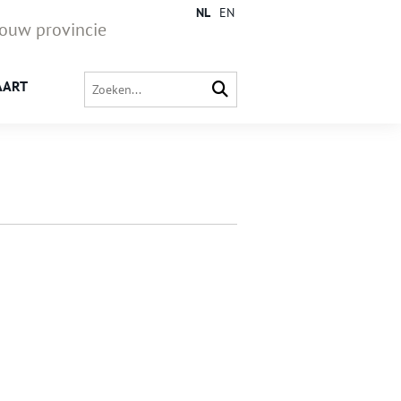
NL
EN
jouw provincie
AART