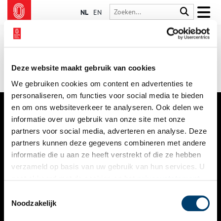
NL
EN
Deze website maakt gebruik van cookies
We gebruiken cookies om content en advertenties te
personaliseren, om functies voor social media te bieden
en om ons websiteverkeer te analyseren. Ook delen we
informatie over uw gebruik van onze site met onze
VERHALEN
partners voor social media, adverteren en analyse. Deze
NIEUWS
partners kunnen deze gegevens combineren met andere
informatie die u aan ze heeft verstrekt of die ze hebben
KALENDER
verzameld op basis van uw gebruik van hun services. U
gaat akkoord met de cookies en het
privacystatement
THEMA’S
als u onze website blijft gebruiken.
Toestemmingsselectie
ACTIVITEITEN
Noodzakelijk