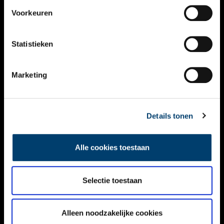
VIDEO’S
Voorkeuren
OVER ONS
Statistieken
CONTACT
NIEUWSBRIEF
Marketing
DISCLAIMER
Details tonen
PRIVACY
TOEGANKELIJKHEID
Alle cookies toestaan
Volg ONH op social media
Selectie toestaan
Alleen noodzakelijke cookies
© ONH | 2026