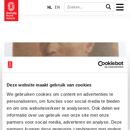
NL
EN
Deze website maakt gebruik van cookies
Edams Museum krijgt zelfportret Ties van Dijk
We gebruiken cookies om content en advertenties te
Begin maart ontving het Museum uit handen van oud-
Edammer Fred Roskam een zelfportret van de kunstenaar Ties
personaliseren, om functies voor social media te bieden
van Dijk (1873-1967), een ingekleurde tekening op getint
en om ons websiteverkeer te analyseren. Ook delen we
papier, met op de achterzijde ervan een boerderij (plaats
informatie over uw gebruik van onze site met onze
3 min
onbekend).
partners voor social media, adverteren en analyse. Deze
partners kunnen deze gegevens combineren met andere