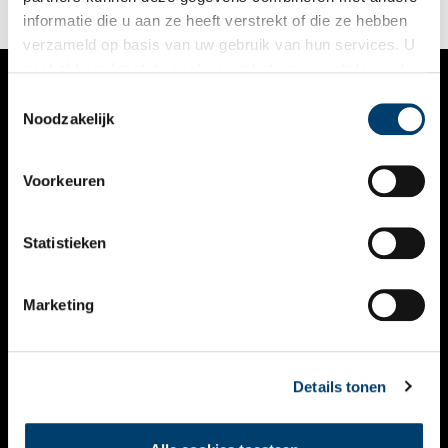
informatie die u aan ze heeft verstrekt of die ze hebben
verzameld op basis van uw gebruik van hun services. U
gaat akkoord met de cookies en het
privacystatement
als u onze website blijft gebruiken.
Toestemmingsselectie
VERHALEN
Noodzakelijk
NIEUWS
Voorkeuren
KALENDER
THEMA’S
Statistieken
ACTIVITEITEN
Marketing
VIDEO’S
OVER ONS
Details tonen
CONTACT