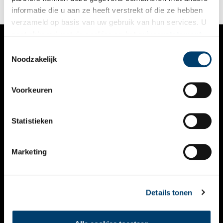
informatie die u aan ze heeft verstrekt of die ze hebben
verzameld op basis van uw gebruik van hun services. U
gaat akkoord met de cookies en het
privacystatement
als u onze website blijft gebruiken.
Toestemmingsselectie
VERHALEN
Noodzakelijk
NIEUWS
Voorkeuren
KALENDER
THEMA’S
Statistieken
ACTIVITEITEN
Marketing
VIDEO’S
OVER ONS
Details tonen
CONTACT