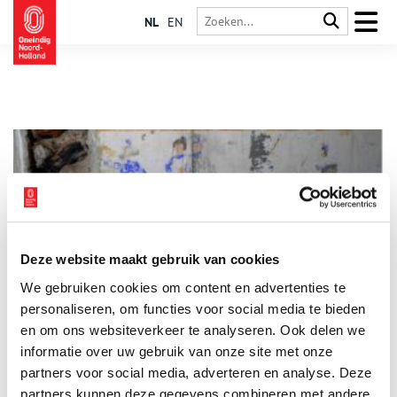
NL
EN
Deze website maakt gebruik van cookies
Militaire muurkunst bij fort ontdekt!
We gebruiken cookies om content en advertenties te
Graffiti is van alle tijden. Zo ook rondom de Eerste
Wereldoorlog. Waarschijnlijk heeft een soldaat toen
personaliseren, om functies voor social media te bieden
afbeeldingen op de muren van het Fort bij Aalsmeer gemaakt.
en om ons websiteverkeer te analyseren. Ook delen we
Ze zijn onlangs tevoorschijn gekomen. Stadsherstel Amsterdam
informatie over uw gebruik van onze site met onze
4 min
heeft ze laten waarderen en ze zijn te bekijken.
partners voor social media, adverteren en analyse. Deze
partners kunnen deze gegevens combineren met andere