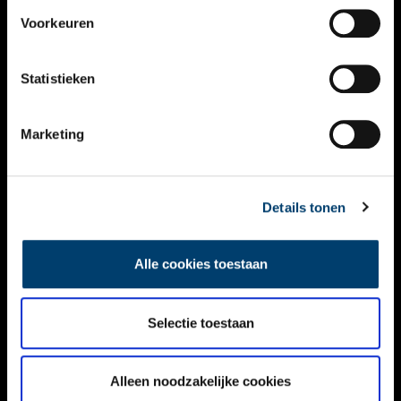
VIDEO’S
Voorkeuren
OVER ONS
Statistieken
CONTACT
NIEUWSBRIEF
Marketing
DISCLAIMER
Details tonen
PRIVACY
TOEGANKELIJKHEID
Alle cookies toestaan
Volg ONH op social media
Selectie toestaan
Alleen noodzakelijke cookies
© ONH | 2026