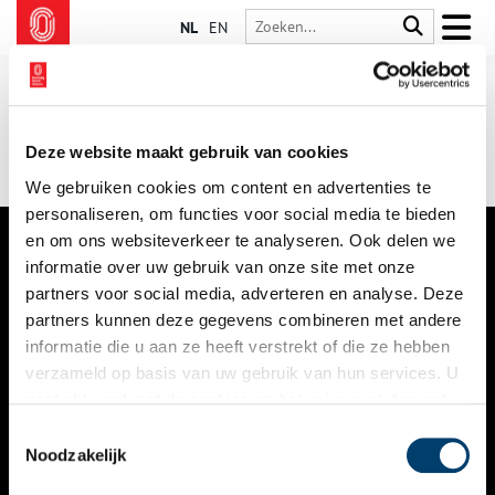
NL
EN
Deze website maakt gebruik van cookies
We gebruiken cookies om content en advertenties te
personaliseren, om functies voor social media te bieden
en om ons websiteverkeer te analyseren. Ook delen we
informatie over uw gebruik van onze site met onze
VERHALEN
partners voor social media, adverteren en analyse. Deze
NIEUWS
partners kunnen deze gegevens combineren met andere
informatie die u aan ze heeft verstrekt of die ze hebben
KALENDER
verzameld op basis van uw gebruik van hun services. U
gaat akkoord met de cookies en het
privacystatement
THEMA’S
als u onze website blijft gebruiken.
Toestemmingsselectie
ACTIVITEITEN
Noodzakelijk