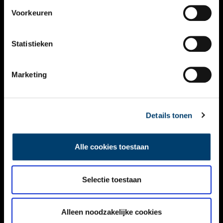
VIDEO’S
Voorkeuren
OVER ONS
Statistieken
CONTACT
NIEUWSBRIEF
Marketing
DISCLAIMER
Details tonen
PRIVACY
TOEGANKELIJKHEID
Alle cookies toestaan
Volg ONH op social media
Selectie toestaan
Alleen noodzakelijke cookies
© ONH | 2026