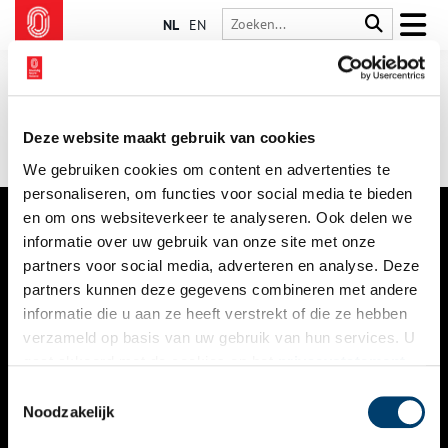
NL
EN
Deze website maakt gebruik van cookies
We gebruiken cookies om content en advertenties te
personaliseren, om functies voor social media te bieden
en om ons websiteverkeer te analyseren. Ook delen we
informatie over uw gebruik van onze site met onze
VERHALEN
partners voor social media, adverteren en analyse. Deze
NIEUWS
partners kunnen deze gegevens combineren met andere
informatie die u aan ze heeft verstrekt of die ze hebben
KALENDER
verzameld op basis van uw gebruik van hun services. U
gaat akkoord met de cookies en het
privacystatement
THEMA’S
als u onze website blijft gebruiken.
Toestemmingsselectie
ACTIVITEITEN
Noodzakelijk