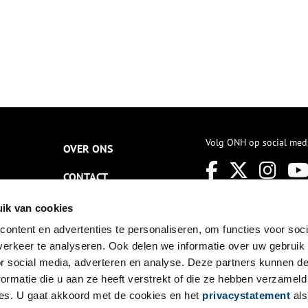
Volg ONH op social med
OVER ONS
CONTACT
NIEUWSBRIEF
ik van cookies
ontent en advertenties te personaliseren, om functies voor soci
DISCLAIMER
erkeer te analyseren. Ook delen we informatie over uw gebruik
PRIVACY
or social media, adverteren en analyse. Deze partners kunnen 
ormatie die u aan ze heeft verstrekt of die ze hebben verzameld
TOEGANKELIJKHEID
es. U gaat akkoord met de cookies en het
privacystatement
als