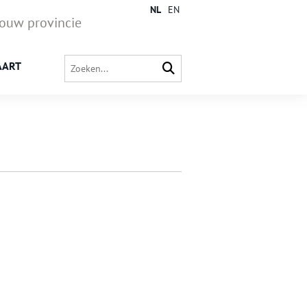
NL
EN
jouw provincie
AART