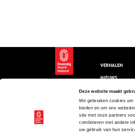
VERHALEN
NIEUWS
KALENDER
Deze website maakt gebru
We gebruiken cookies om c
THEMA’S
bieden en om ons websitev
ACTIVITEITEN
site met onze partners vo
combineren met andere inf
VIDEO’S
uw gebruik van hun servic