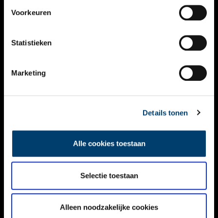
VIDEO’S
Voorkeuren
OVER ONS
Statistieken
CONTACT
NIEUWSBRIEF
Marketing
DISCLAIMER
Details tonen
PRIVACY
TOEGANKELIJKHEID
Alle cookies toestaan
Volg ONH op social media
Selectie toestaan
Alleen noodzakelijke cookies
© ONH | 2026