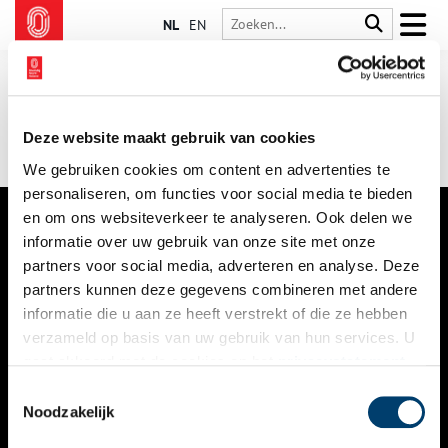
NL
EN
Deze website maakt gebruik van cookies
We gebruiken cookies om content en advertenties te
personaliseren, om functies voor social media te bieden
en om ons websiteverkeer te analyseren. Ook delen we
informatie over uw gebruik van onze site met onze
VERHALEN
partners voor social media, adverteren en analyse. Deze
NIEUWS
partners kunnen deze gegevens combineren met andere
informatie die u aan ze heeft verstrekt of die ze hebben
KALENDER
verzameld op basis van uw gebruik van hun services. U
gaat akkoord met de cookies en het
privacystatement
THEMA’S
als u onze website blijft gebruiken.
Toestemmingsselectie
ACTIVITEITEN
Noodzakelijk