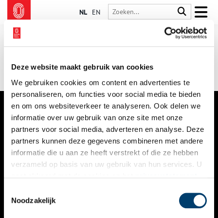
NL
EN
Deze website maakt gebruik van cookies
We gebruiken cookies om content en advertenties te
personaliseren, om functies voor social media te bieden
en om ons websiteverkeer te analyseren. Ook delen we
informatie over uw gebruik van onze site met onze
VERHALEN
partners voor social media, adverteren en analyse. Deze
NIEUWS
partners kunnen deze gegevens combineren met andere
informatie die u aan ze heeft verstrekt of die ze hebben
KALENDER
verzameld op basis van uw gebruik van hun services. U
gaat akkoord met de cookies en het
privacystatement
THEMA’S
als u onze website blijft gebruiken.
Toestemmingsselectie
ACTIVITEITEN
Noodzakelijk