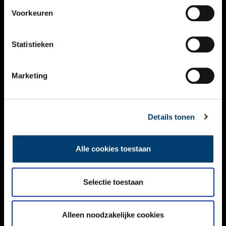
VIDEO’S
Voorkeuren
OVER ONS
Statistieken
CONTACT
NIEUWSBRIEF
Marketing
DISCLAIMER
Details tonen
PRIVACY
TOEGANKELIJKHEID
Alle cookies toestaan
Volg ONH op social media
Selectie toestaan
Alleen noodzakelijke cookies
© ONH | 2026