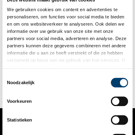
We gebruiken cookies om content en advertenties te
personaliseren, om functies voor social media te bieden
en om ons websiteverkeer te analyseren. Ook delen we
informatie over uw gebruik van onze site met onze
partners voor social media, adverteren en analyse. Deze
partners kunnen deze gegevens combineren met andere
Amstelveen viert 80 jaar bevrijding
informatie die u aan ze heeft verstrekt of die ze hebben
Dit jaar is het 80 jaar geleden dat de Tweede Wereldoorlog
verzameld op basis van uw gebruik van hun services. U
(1940-1945) ten einde kwam en sindsdien vieren we onze
gaat akkoord met de cookies en het
privacystatement
vrijheid. In Amstelveen zullen Vereniging Historisch
Amstelveen en René Kok (Facebookpagina ‘Amstelveen tijdens
als u onze website blijft gebruiken.
Toestemmingsselectie
2 min
de bezetting’) bij dit belangrijke jubileum stilstaan met een
Noodzakelijk
mooie expositie en een aantal boeiende lezingen.
Voorkeuren
Statistieken
VERHALEN