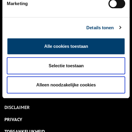
NIEUWS
Marketing
KALENDER
THEMA’S
Details tonen
ACTIVITEITEN
Alle cookies toestaan
VIDEO’S
Selectie toestaan
OVER ONS
CONTACT
Alleen noodzakelijke cookies
NIEUWSBRIEF
DISCLAIMER
PRIVACY
TOEGANKELIJKHEID