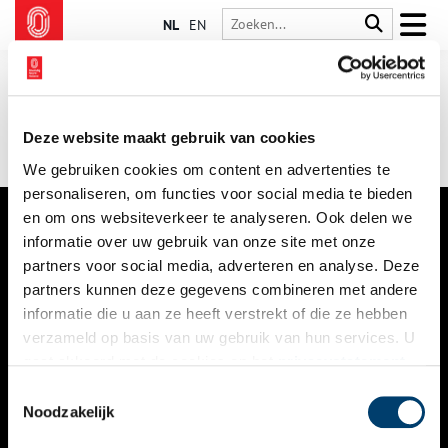
NL
EN
Deze website maakt gebruik van cookies
We gebruiken cookies om content en advertenties te
personaliseren, om functies voor social media te bieden
en om ons websiteverkeer te analyseren. Ook delen we
informatie over uw gebruik van onze site met onze
VERHALEN
partners voor social media, adverteren en analyse. Deze
NIEUWS
partners kunnen deze gegevens combineren met andere
informatie die u aan ze heeft verstrekt of die ze hebben
KALENDER
verzameld op basis van uw gebruik van hun services. U
gaat akkoord met de cookies en het
privacystatement
THEMA’S
als u onze website blijft gebruiken.
Toestemmingsselectie
ACTIVITEITEN
Noodzakelijk