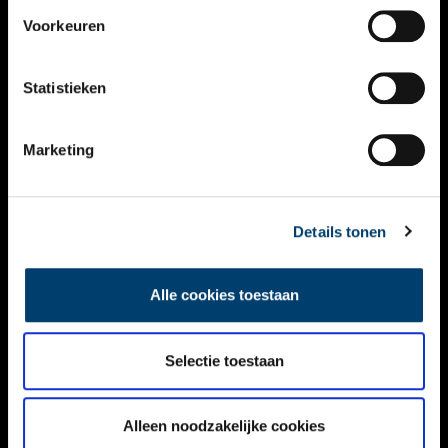
VIDEO’S
Voorkeuren
OVER ONS
Statistieken
CONTACT
NIEUWSBRIEF
Marketing
DISCLAIMER
Details tonen
PRIVACY
TOEGANKELIJKHEID
Alle cookies toestaan
Volg ONH op social media
Selectie toestaan
Alleen noodzakelijke cookies
© ONH | 2026