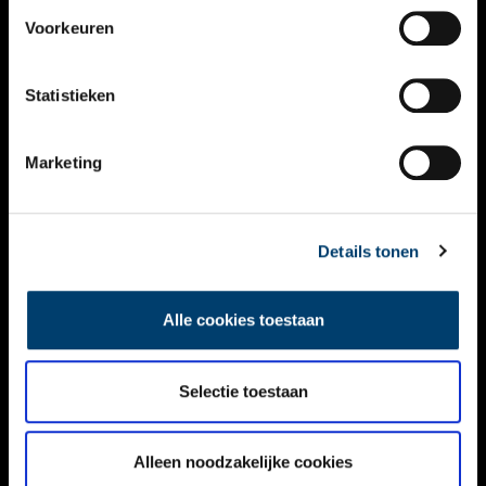
VIDEO’S
Voorkeuren
OVER ONS
Statistieken
CONTACT
NIEUWSBRIEF
Marketing
DISCLAIMER
Details tonen
PRIVACY
TOEGANKELIJKHEID
Alle cookies toestaan
Volg ONH op social media
Selectie toestaan
Alleen noodzakelijke cookies
© ONH | 2026