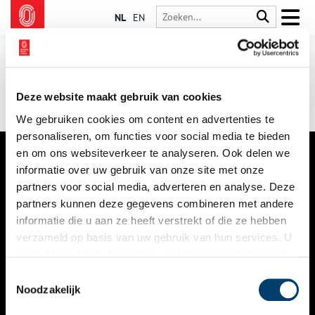
NL
EN
Deze website maakt gebruik van cookies
We gebruiken cookies om content en advertenties te
personaliseren, om functies voor social media te bieden
en om ons websiteverkeer te analyseren. Ook delen we
informatie over uw gebruik van onze site met onze
VERHALEN
partners voor social media, adverteren en analyse. Deze
NIEUWS
partners kunnen deze gegevens combineren met andere
informatie die u aan ze heeft verstrekt of die ze hebben
KALENDER
verzameld op basis van uw gebruik van hun services. U
gaat akkoord met de cookies en het
privacystatement
THEMA’S
als u onze website blijft gebruiken.
Toestemmingsselectie
ACTIVITEITEN
Noodzakelijk