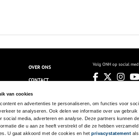
Volg ONH op social med
OVER ONS
CONTACT
NIEUWSBRIEF
ik van cookies
ontent en advertenties te personaliseren, om functies voor soci
DISCLAIMER
erkeer te analyseren. Ook delen we informatie over uw gebruik
PRIVACY
or social media, adverteren en analyse. Deze partners kunnen 
ormatie die u aan ze heeft verstrekt of die ze hebben verzameld
TOEGANKELIJKHEID
es. U gaat akkoord met de cookies en het
privacystatement
als