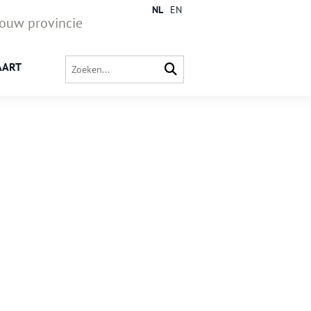
NL
EN
jouw provincie
AART