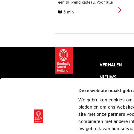
een blijvend cadeau. Voor alle
bewoners en bezoekers van de
3 min
stad. In het Amsterdamse
Cultuurdorp Westergas opent
vanaf oktober 2025 Amsterdam
in Motion: een spectaculaire
beleving over de ontwikkeling
van Amsterdam.
VERHALEN
NIEUWS
KALENDER
Deze website maakt gebru
We gebruiken cookies om c
THEMA’S
bieden en om ons websitev
ACTIVITEITEN
site met onze partners vo
combineren met andere inf
VIDEO’S
uw gebruik van hun servic