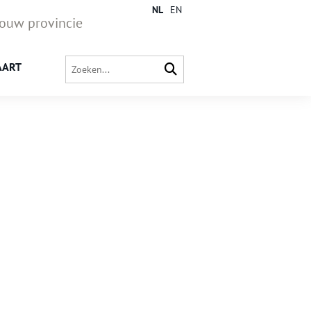
NL
EN
jouw provincie
AART