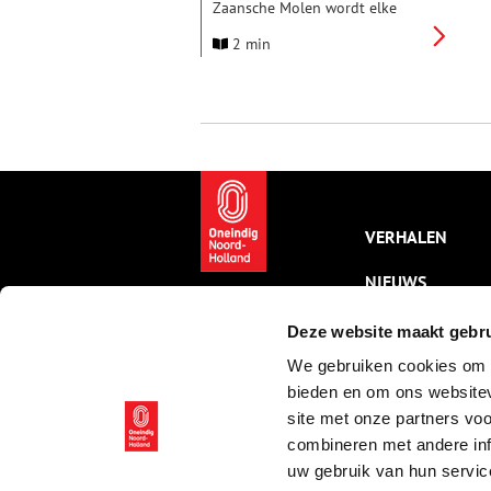
Zaansche Molen wordt elke
maand één van de molens
2 min
uitgelicht. Oliemolen De Zoeker
trapt af met het verhaal in
woord en beeld van de redding
en verplaatsing van deze
prachtige molen. Verder zijn er
uitgebreide rondleidingen en
demonstraties olieslaan bij
inschrijving.
VERHALEN
NIEUWS
KALENDER
Deze website maakt gebru
We gebruiken cookies om c
THEMA’S
bieden en om ons websitev
ACTIVITEITEN
site met onze partners vo
combineren met andere inf
VIDEO’S
uw gebruik van hun servic