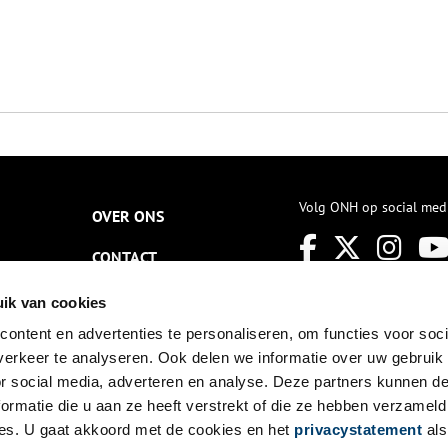
Volg ONH op social med
OVER ONS
CONTACT
NIEUWSBRIEF
ik van cookies
ontent en advertenties te personaliseren, om functies voor soci
DISCLAIMER
erkeer te analyseren. Ook delen we informatie over uw gebruik
PRIVACY
or social media, adverteren en analyse. Deze partners kunnen 
ormatie die u aan ze heeft verstrekt of die ze hebben verzameld
TOEGANKELIJKHEID
es. U gaat akkoord met de cookies en het
privacystatement
als