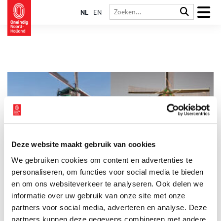
NL
EN
Deze website maakt gebruik van cookies
September: maand van De Schoolmeester en De Jonge Dirk
We gebruiken cookies om content en advertenties te
Op 20 en 21 september barst het feest los bij papiermolen De
Schoolmeester en papier- en slijpmolen De Jonge Dirk, ter ere
personaliseren, om functies voor social media te bieden
van het 100-jarig jubileum van vereniging De Zaansche Molen.
en om ons websiteverkeer te analyseren. Ook delen we
Bovendien bestaat De Schoolmeester dit jaar maar liefst 333
informatie over uw gebruik van onze site met onze
2 min
jaar – reden genoeg voor een driedubbel feest!
partners voor social media, adverteren en analyse. Deze
partners kunnen deze gegevens combineren met andere