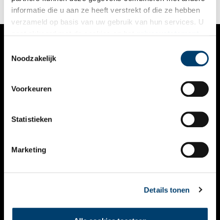
informatie die u aan ze heeft verstrekt of die ze hebben
verzameld op basis van uw gebruik van hun services. U
gaat akkoord met de cookies en het
privacystatement
als u onze website blijft gebruiken.
Toestemmingsselectie
VERHALEN
Noodzakelijk
NIEUWS
Voorkeuren
KALENDER
THEMA’S
Statistieken
ACTIVITEITEN
Marketing
VIDEO’S
OVER ONS
Details tonen
CONTACT