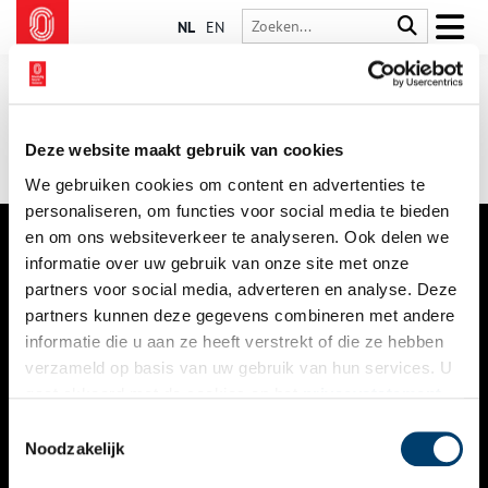
NL
EN
Deze website maakt gebruik van cookies
We gebruiken cookies om content en advertenties te
personaliseren, om functies voor social media te bieden
en om ons websiteverkeer te analyseren. Ook delen we
informatie over uw gebruik van onze site met onze
VERHALEN
partners voor social media, adverteren en analyse. Deze
NIEUWS
partners kunnen deze gegevens combineren met andere
informatie die u aan ze heeft verstrekt of die ze hebben
KALENDER
verzameld op basis van uw gebruik van hun services. U
gaat akkoord met de cookies en het
privacystatement
THEMA’S
als u onze website blijft gebruiken.
Toestemmingsselectie
ACTIVITEITEN
Noodzakelijk