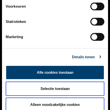
VIDEO’S
Voorkeuren
OVER ONS
Statistieken
CONTACT
NIEUWSBRIEF
Marketing
DISCLAIMER
Details tonen
PRIVACY
TOEGANKELIJKHEID
Alle cookies toestaan
Volg ONH op social media
Selectie toestaan
Alleen noodzakelijke cookies
© ONH | 2026