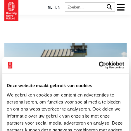
NL
EN
Deze website maakt gebruik van cookies
Mistklokhuis Pampus heeft zijn bel ‘terug’
We gebruiken cookies om content en advertenties te
Een van de meest karakteristieke plekjes op Forteiland
Pampus heeft deze mei zijn voltooiing bereikt. Het
personaliseren, om functies voor social media te bieden
mistklokhuisje, dat in 2021 al in ere werd hersteld, is nu ook
en om ons websiteverkeer te analyseren. Ook delen we
voorzien van een echte mistklok. Dankzij een bijzondere
informatie over uw gebruik van onze site met onze
2 min
schenking van Wim en Truus de Nijs – bewoners van Muiden
en betrokken bij de Nicolaaskerk – heeft het eiland er een
partners voor social media, adverteren en analyse. Deze
uniek stuk erfgoed bij. De bel is afkomstig uit de Heilige
partners kunnen deze gegevens combineren met andere