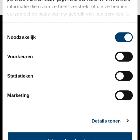
informatie die u aan ze heeft verstrekt of die ze hebben
verzameld op basis van uw gebruik van hun services. U
gaat akkoord met de cookies en het
privacystatement
als u onze website blijft gebruiken.
Toestemmingsselectie
VERHALEN
Noodzakelijk
NIEUWS
Voorkeuren
KALENDER
THEMA’S
Statistieken
ACTIVITEITEN
Marketing
VIDEO’S
OVER ONS
Details tonen
CONTACT