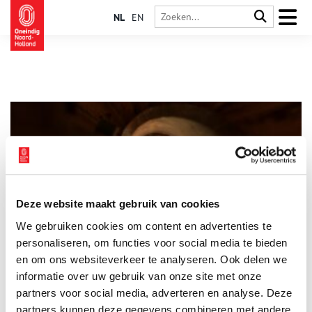
NL
EN
Deze website maakt gebruik van cookies
Minne Kersten – There’s Always another Twist
We gebruiken cookies om content en advertenties te
Dit najaar neemt kunstenaar Minne Kersten bezoekers mee in
een gelaagde, hallucinerende ervaring van de ruimte. Kersten
personaliseren, om functies voor social media te bieden
ontwikkelt een nieuwe installatie voor de zijruimtes van de
en om ons websiteverkeer te analyseren. Ook delen we
Oude Kerk. Daarin onderzoekt ze hoe religieuze verhalen en
informatie over uw gebruik van onze site met onze
1 min
architectuur en negentiende-eeuwse filmtechnieken
gebruikmaken van illusies, visioenen en hallucinaties om een
partners voor social media, adverteren en analyse. Deze
andere werkelijkheid op te roepen.
partners kunnen deze gegevens combineren met andere