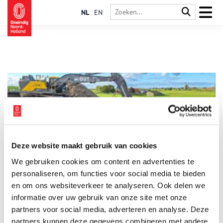
NL
EN
Deze website maakt gebruik van cookies
Het middeleeuwse sluisje onthult nog meer geheimen
We gebruiken cookies om content en advertenties te
Bij het verdronken dorp Ethersheim groef men in 2023
profielsleuven in de dijk: doorsnedes dwars door de dijk heen.
personaliseren, om functies voor social media te bieden
Dit had een bijzondere vondst tot gevolg: een middeleeuwse
en om ons websiteverkeer te analyseren. Ook delen we
sluis. “Hét bewijs dat we al eeuwenlang inventief bezig zijn
informatie over uw gebruik van onze site met onze
met waterbeheer,” aldus Jan-Willem Oudhof, die het
archeologisch onderzoek leidt namens de Alliantie
partners voor social media, adverteren en analyse. Deze
Markermeerdijken. In 2023 was echter al bekend dat dit
partners kunnen deze gegevens combineren met andere