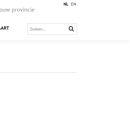
NL
EN
jouw provincie
AART