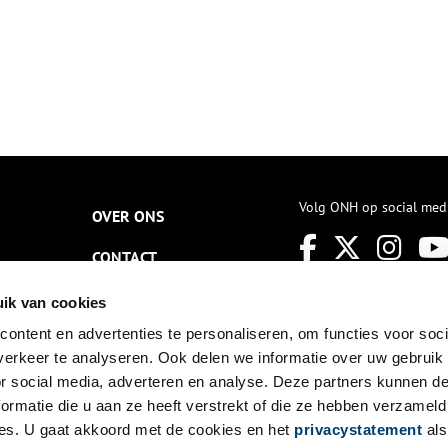
Volg ONH op social med
OVER ONS
CONTACT
NIEUWSBRIEF
ik van cookies
ontent en advertenties te personaliseren, om functies voor soci
DISCLAIMER
erkeer te analyseren. Ook delen we informatie over uw gebruik
PRIVACY
or social media, adverteren en analyse. Deze partners kunnen 
ormatie die u aan ze heeft verstrekt of die ze hebben verzameld
TOEGANKELIJKHEID
es. U gaat akkoord met de cookies en het
privacystatement
als