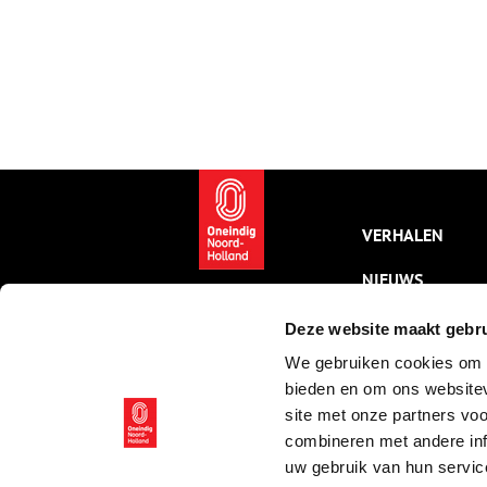
VERHALEN
NIEUWS
KALENDER
Deze website maakt gebru
We gebruiken cookies om c
THEMA’S
bieden en om ons websitev
ACTIVITEITEN
site met onze partners vo
combineren met andere inf
VIDEO’S
uw gebruik van hun servic