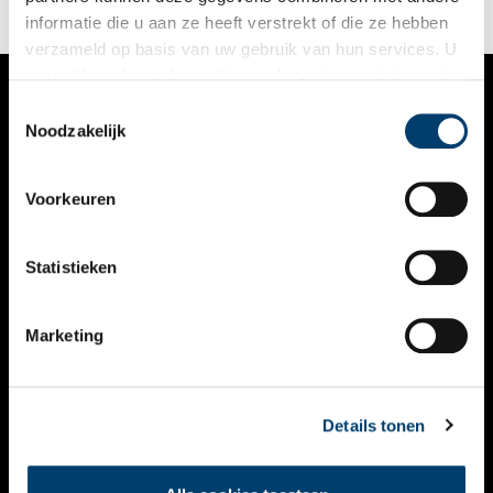
informatie die u aan ze heeft verstrekt of die ze hebben
verzameld op basis van uw gebruik van hun services. U
gaat akkoord met de cookies en het
privacystatement
als u onze website blijft gebruiken.
Toestemmingsselectie
VERHALEN
Noodzakelijk
NIEUWS
Voorkeuren
KALENDER
THEMA’S
Statistieken
ACTIVITEITEN
Marketing
VIDEO’S
OVER ONS
Details tonen
CONTACT