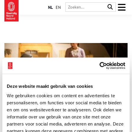
NL
EN
Deze website maakt gebruik van cookies
Middeleeuws Weekend op Kasteel Radboud
We gebruiken cookies om content en advertenties te
Zaterdag 24 en zondag 25 januari is het Middeleeuws
Weekend op Kasteel Radboud! De Hanzecompagnie logeert op
personaliseren, om functies voor social media te bieden
het kasteel en gaat aan de slag met oude ambachten als
en om ons websiteverkeer te analyseren. Ook delen we
boekbinden, houtsnijden en nog veel meer. Op de zaterdag
informatie over uw gebruik van onze site met onze
1 min
zijn bovendien onze eigen kleermaaksters aan het werk met
Middeleeuws Handwerken.
partners voor social media, adverteren en analyse. Deze
partners kunnen deze gegevens combineren met andere