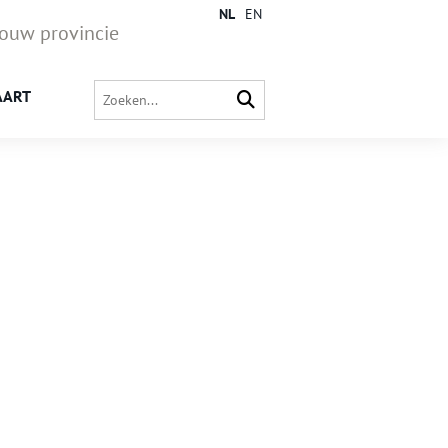
NL
EN
jouw provincie
AART