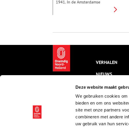
1941. In de Amsterdamse
Jodenbuurt is het dus relatief
rustig, tot om vier uur ’s
middags legertrucks de straten
in rijden.
VERHALEN
NIEUWS
KALENDER
Deze website maakt gebru
We gebruiken cookies om c
THEMA’S
bieden en om ons websitev
ACTIVITEITEN
site met onze partners vo
combineren met andere inf
VIDEO’S
uw gebruik van hun servic