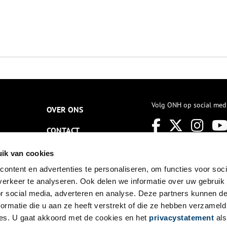
Volg ONH op social med
OVER ONS
CONTACT
NIEUWSBRIEF
ik van cookies
ontent en advertenties te personaliseren, om functies voor soci
DISCLAIMER
erkeer te analyseren. Ook delen we informatie over uw gebruik
PRIVACY
or social media, adverteren en analyse. Deze partners kunnen 
ormatie die u aan ze heeft verstrekt of die ze hebben verzameld
TOEGANKELIJKHEID
es. U gaat akkoord met de cookies en het
privacystatement
als