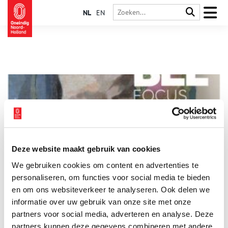
NL
EN
Deze website maakt gebruik van cookies
Dubbelfocus – Verwey en maskers
We gebruiken cookies om content en advertenties te
Samen met zevenenvijftig maskers van hedendaagse
kunstenaars uit het kunstproject Sign of the Times (SOTT)
personaliseren, om functies voor social media te bieden
toont Dubbelfocus – Verwey en maskers een selectie van
en om ons websiteverkeer te analyseren. Ook delen we
(zelf)portretten van Kees Verwey (1900-1995). Portretten van
informatie over uw gebruik van onze site met onze
2 min
sculpturen, gezichten, maskers en koppen van dieren zijn een
terugkerend onderwerp in het artistieke oeuvre van Verwey.
partners voor social media, adverteren en analyse. Deze
partners kunnen deze gegevens combineren met andere