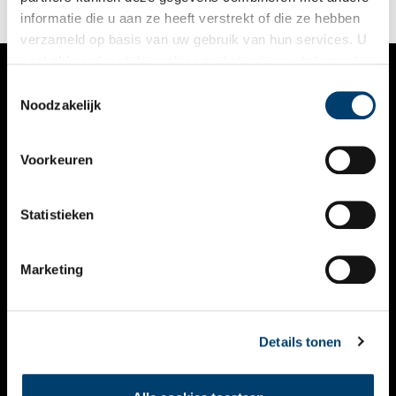
informatie die u aan ze heeft verstrekt of die ze hebben
verzameld op basis van uw gebruik van hun services. U
gaat akkoord met de cookies en het
privacystatement
als u onze website blijft gebruiken.
Toestemmingsselectie
VERHALEN
Noodzakelijk
NIEUWS
Voorkeuren
KALENDER
THEMA’S
Statistieken
ACTIVITEITEN
Marketing
VIDEO’S
OVER ONS
Details tonen
CONTACT