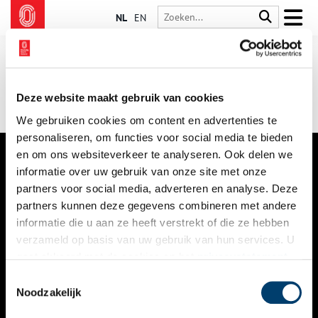
NL
EN
Deze website maakt gebruik van cookies
We gebruiken cookies om content en advertenties te
personaliseren, om functies voor social media te bieden
en om ons websiteverkeer te analyseren. Ook delen we
informatie over uw gebruik van onze site met onze
VERHALEN
partners voor social media, adverteren en analyse. Deze
NIEUWS
partners kunnen deze gegevens combineren met andere
informatie die u aan ze heeft verstrekt of die ze hebben
KALENDER
verzameld op basis van uw gebruik van hun services. U
gaat akkoord met de cookies en het
privacystatement
THEMA’S
als u onze website blijft gebruiken.
Toestemmingsselectie
ACTIVITEITEN
Noodzakelijk