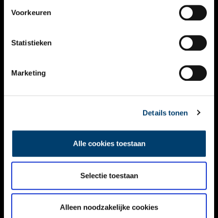
VIDEO’S
Voorkeuren
OVER ONS
Statistieken
CONTACT
NIEUWSBRIEF
Marketing
DISCLAIMER
Details tonen
PRIVACY
TOEGANKELIJKHEID
Alle cookies toestaan
Volg ONH op social media
Selectie toestaan
Alleen noodzakelijke cookies
© ONH | 2026