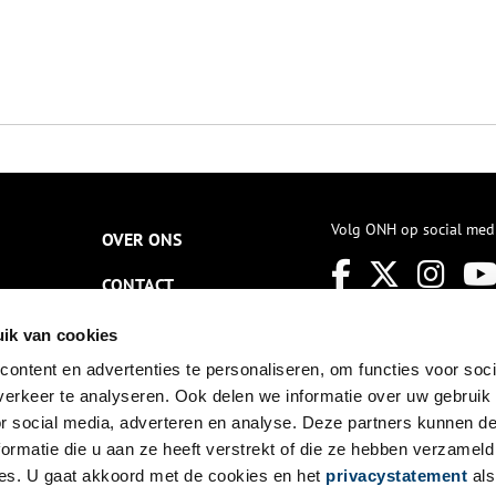
Volg ONH op social med
OVER ONS
CONTACT
NIEUWSBRIEF
ik van cookies
ontent en advertenties te personaliseren, om functies voor soci
DISCLAIMER
erkeer te analyseren. Ook delen we informatie over uw gebruik
PRIVACY
or social media, adverteren en analyse. Deze partners kunnen 
ormatie die u aan ze heeft verstrekt of die ze hebben verzameld
TOEGANKELIJKHEID
es. U gaat akkoord met de cookies en het
privacystatement
als