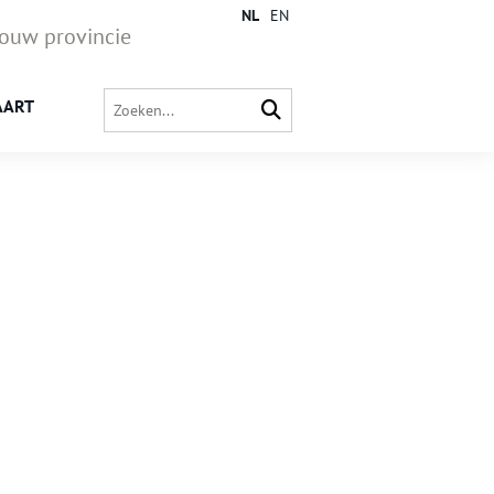
NL
EN
jouw provincie
AART