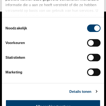
informatie die u aan ze heeft verstrekt of die ze hebben
verzameld op basis van uw gebruik van hun services. U
gaat akkoord met de cookies en het
privacystatement
als u onze website blijft gebruiken.
Toestemmingsselectie
VERHALEN
Noodzakelijk
NIEUWS
Voorkeuren
KALENDER
THEMA’S
Statistieken
ACTIVITEITEN
Marketing
VIDEO’S
OVER ONS
Details tonen
CONTACT