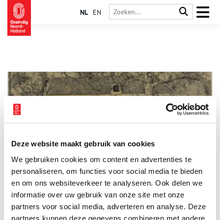
NL
EN
Deze website maakt gebruik van cookies
Buitenplaats Vredenhof
We gebruiken cookies om content en advertenties te
Vredenhof is met zijn erker boven de stoep waarschijnlijk één
van de meest herkenbare buitenhuizen aan de Wagenweg. Het
personaliseren, om functies voor social media te bieden
buitenhuis is gelegen naast de buitenplaats Eindenhout en
en om ons websiteverkeer te analyseren. Ook delen we
tegenover buitenplaats Uit den Bosch. De omgeving van
informatie over uw gebruik van onze site met onze
Vredenhof is buiten de verkeersdrukte op de Wagenweg niet
veel veranderd in de loop van de geschiedenis.
partners voor social media, adverteren en analyse. Deze
partners kunnen deze gegevens combineren met andere