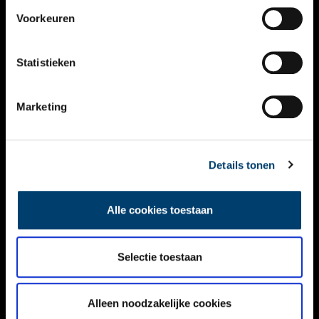
VIDEO’S
Voorkeuren
OVER ONS
Statistieken
CONTACT
NIEUWSBRIEF
Marketing
DISCLAIMER
Details tonen
PRIVACY
TOEGANKELIJKHEID
Alle cookies toestaan
Volg ONH op social media
Selectie toestaan
Alleen noodzakelijke cookies
© ONH | 2026