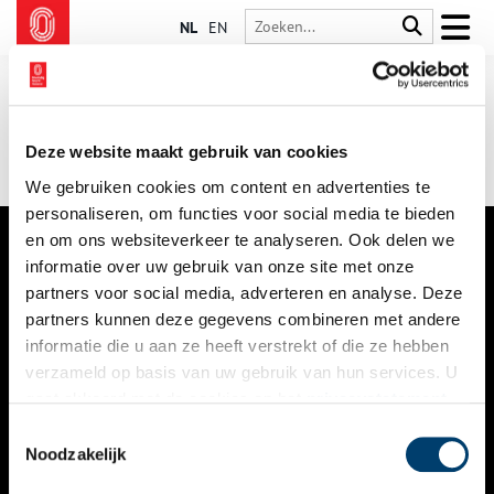
NL
EN
Deze website maakt gebruik van cookies
We gebruiken cookies om content en advertenties te
personaliseren, om functies voor social media te bieden
en om ons websiteverkeer te analyseren. Ook delen we
informatie over uw gebruik van onze site met onze
VERHALEN
partners voor social media, adverteren en analyse. Deze
NIEUWS
partners kunnen deze gegevens combineren met andere
informatie die u aan ze heeft verstrekt of die ze hebben
KALENDER
verzameld op basis van uw gebruik van hun services. U
gaat akkoord met de cookies en het
privacystatement
THEMA’S
als u onze website blijft gebruiken.
Toestemmingsselectie
ACTIVITEITEN
Noodzakelijk