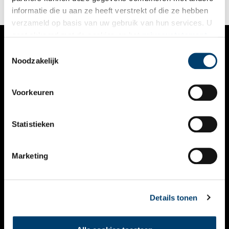
informatie die u aan ze heeft verstrekt of die ze hebben
verzameld op basis van uw gebruik van hun services. U
gaat akkoord met de cookies en het
privacystatement
als u onze website blijft gebruiken.
Toestemmingsselectie
VERHALEN
Noodzakelijk
NIEUWS
Voorkeuren
KALENDER
THEMA’S
Statistieken
ACTIVITEITEN
Marketing
VIDEO’S
OVER ONS
Details tonen
CONTACT