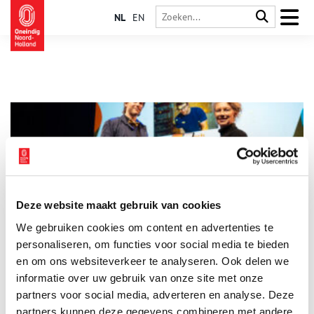
NL
EN
Deze website maakt gebruik van cookies
Marc ten Bosch is het Monumententalent 2024
We gebruiken cookies om content en advertenties te
Marc ten Bosch (30) is de winnaar van de
Monumententalentprijs 2024. De uitreiking vond plaats
personaliseren, om functies voor social media te bieden
tijdens het Nationaal Monumentencongres op 7 november
en om ons websiteverkeer te analyseren. Ook delen we
2024. Marc onderscheidt zich als jonge erfgoedprofessional
informatie over uw gebruik van onze site met onze
2 min
door zijn visie m.b.t. oude technieken te combineren met
moderne werkwijzen.
partners voor social media, adverteren en analyse. Deze
partners kunnen deze gegevens combineren met andere