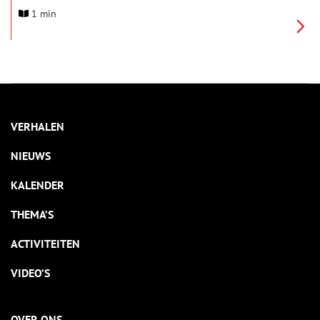
festival wordt ingezet op bereikbaarheid per fiets. De NS
1 min
plaatst extra OV-fietsen op de stations, zodat het publiek via
mooie fietsroutes door het Gooise landschap naar de vele
festivalactiviteiten kan komen. Fietsgilde ’t Gooi heeft routes
gemaakt, die je de weg wijzen. Daarbij is jouw hulp nodig.
VERHALEN
NIEUWS
KALENDER
THEMA’S
ACTIVITEITEN
VIDEO’S
OVER ONS