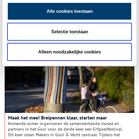
Alle cookies toestaan
Erfgoedfestival Gooi & Vecht
Deze zomer staan de Makers in Gooi en Vechtstreek centraal
Selectie toestaan
tijdens de derde editie van het Erfgoedfestival Gooi & Vecht!
Tijdens het festival ontdek je hoe makers met hun creativiteit,
vindingrijkheid en originaliteit de regio door de eeuwen heen
2 min
hebben gevormd en nog steeds vormen.
Alleen noodzakelijke cookies
Maak het mee! Breipennen klaar, starten maar
Komende zomer organiseren de samenwerkende musea en
partners in het Gooi voor de derde keer een Erfgoedfestival.
Dit keer staan Makers in Gooi & Vecht centraal. Tijdens het