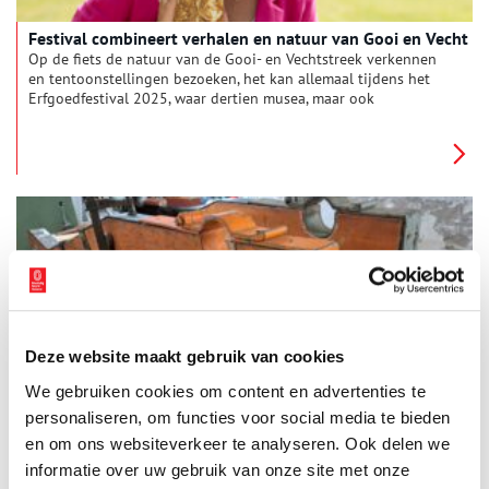
Festival combineert verhalen en natuur van Gooi en Vecht
Op de fiets de natuur van de Gooi- en Vechtstreek verkennen
en tentoonstellingen bezoeken, het kan allemaal tijdens het
Erfgoedfestival 2025, waar dertien musea, maar ook
bibliotheken en historische kringen aan meedoen.
Deze website maakt gebruik van cookies
Militaire makers: ambachten bij Defensie
We gebruiken cookies om content en advertenties te
In het Nederlands Vestingmuseum spelen de ambachtslieden
van het leger, de makers van Defensie, een belangrijke rol.
personaliseren, om functies voor social media te bieden
Waar zouden de soldaten zijn zonder de makers van wapens of
en om ons websiteverkeer te analyseren. Ook delen we
uniformen? Het museum neemt je mee naar vroeger tijden,
informatie over uw gebruik van onze site met onze
1 min
toen timmermannen de zware onderstellen voor de kanonnen