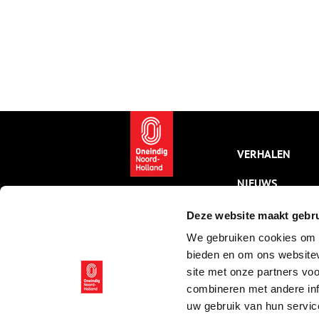
VERHALEN
NIEUWS
KALENDER
Deze website maakt gebru
We gebruiken cookies om c
THEMA’S
bieden en om ons websitev
ACTIVITEITEN
site met onze partners vo
combineren met andere inf
VIDEO’S
uw gebruik van hun servic