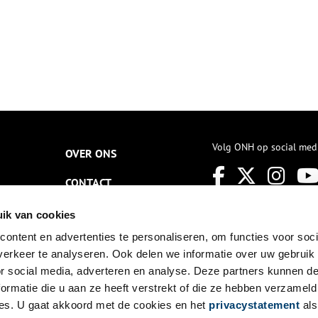
Volg ONH op social med
OVER ONS
CONTACT
NIEUWSBRIEF
ik van cookies
ontent en advertenties te personaliseren, om functies voor soci
DISCLAIMER
erkeer te analyseren. Ook delen we informatie over uw gebruik
PRIVACY
or social media, adverteren en analyse. Deze partners kunnen 
ormatie die u aan ze heeft verstrekt of die ze hebben verzameld
TOEGANKELIJKHEID
es. U gaat akkoord met de cookies en het
privacystatement
als