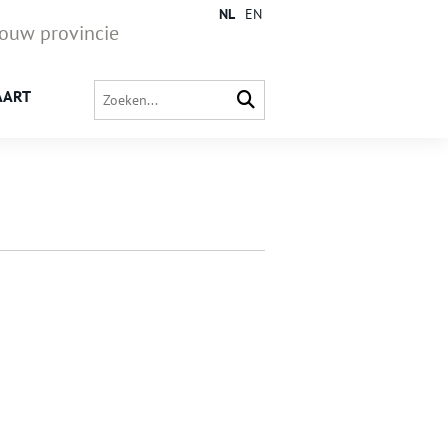
NL
EN
jouw provincie
AART