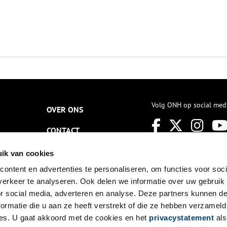
Volg ONH op social med
OVER ONS
CONTACT
NIEUWSBRIEF
ik van cookies
ontent en advertenties te personaliseren, om functies voor soci
DISCLAIMER
erkeer te analyseren. Ook delen we informatie over uw gebruik
PRIVACY
or social media, adverteren en analyse. Deze partners kunnen 
ormatie die u aan ze heeft verstrekt of die ze hebben verzameld
TOEGANKELIJKHEID
es. U gaat akkoord met de cookies en het
privacystatement
als