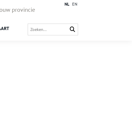
NL
EN
jouw provincie
AART