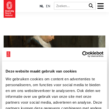
NL
EN
Deze website maakt gebruik van cookies
De 5 rampzaligste dierplagen uit het verleden
We gebruiken cookies om content en advertenties te
Waar mensen leven, gedijt ongedierte. Dieren die van ons
afhankelijk zijn, maar die wij met hand en tand proberen te
personaliseren, om functies voor social media te bieden
bestrijden. Zo voert de mens met sommige kruipertjes al
en om ons websiteverkeer te analyseren. Ook delen we
eeuwenlang een gevecht, dat vooral in de grote stad tot felle
informatie over uw gebruik van onze site met onze
botsingen komt. Van muggen tot paalworm, wij hebben de vijf
rampzaligste dierplagen uit het verleden voor je op een rijtje
partners voor social media, adverteren en analyse. Deze
gezet.
partners kunnen deze gegevens combineren met andere