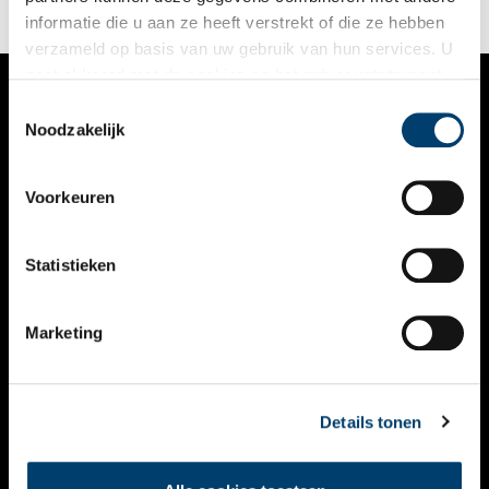
informatie die u aan ze heeft verstrekt of die ze hebben
verzameld op basis van uw gebruik van hun services. U
gaat akkoord met de cookies en het
privacystatement
als u onze website blijft gebruiken.
Toestemmingsselectie
VERHALEN
Noodzakelijk
NIEUWS
Voorkeuren
KALENDER
THEMA’S
Statistieken
ACTIVITEITEN
Marketing
VIDEO’S
OVER ONS
Details tonen
CONTACT