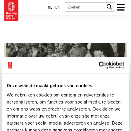
NL
EN
Deze website maakt gebruik van cookies
Herrie maken en uitslapers plagen
We gebruiken cookies om content en advertenties te
Zo vroeg mogelijk zo veel mogelijk herrie maken en uitslapers
plagen: dat is Luilak, een eeuwenoude traditie die je in grote
personaliseren, om functies voor social media te bieden
delen van Noord-Holland terugziet.
en om ons websiteverkeer te analyseren. Ook delen we
informatie over uw gebruik van onze site met onze
partners voor social media, adverteren en analyse. Deze
partners kunnen deze gegevens combineren met andere