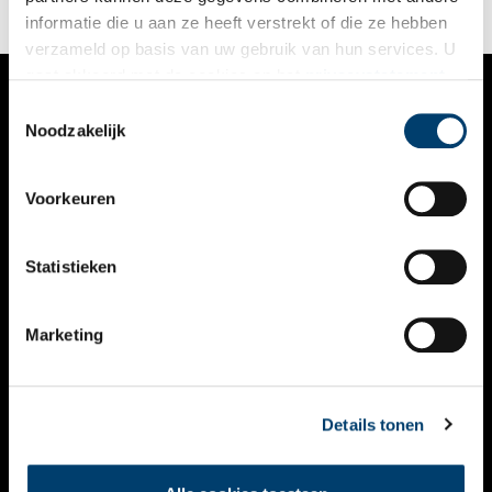
informatie die u aan ze heeft verstrekt of die ze hebben
verzameld op basis van uw gebruik van hun services. U
gaat akkoord met de cookies en het
privacystatement
als u onze website blijft gebruiken.
Toestemmingsselectie
VERHALEN
Noodzakelijk
NIEUWS
Voorkeuren
KALENDER
THEMA’S
Statistieken
ACTIVITEITEN
Marketing
VIDEO’S
OVER ONS
Details tonen
CONTACT