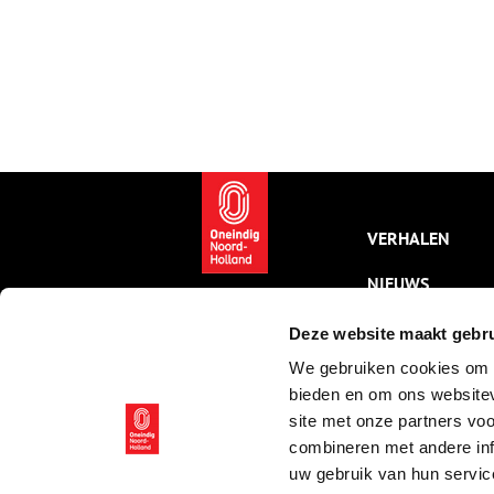
VERHALEN
NIEUWS
KALENDER
Deze website maakt gebru
We gebruiken cookies om c
THEMA’S
bieden en om ons websitev
ACTIVITEITEN
site met onze partners vo
combineren met andere inf
VIDEO’S
uw gebruik van hun servic