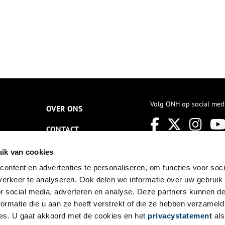
Volg ONH op social med
OVER ONS
CONTACT
NIEUWSBRIEF
ik van cookies
ontent en advertenties te personaliseren, om functies voor soci
DISCLAIMER
erkeer te analyseren. Ook delen we informatie over uw gebruik
PRIVACY
or social media, adverteren en analyse. Deze partners kunnen 
ormatie die u aan ze heeft verstrekt of die ze hebben verzameld
TOEGANKELIJKHEID
es. U gaat akkoord met de cookies en het
privacystatement
als