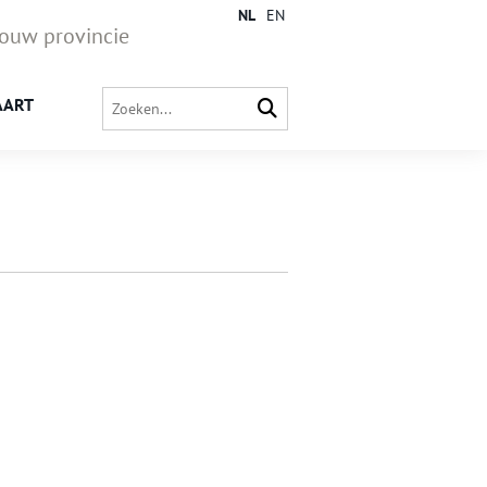
NL
EN
jouw provincie
AART