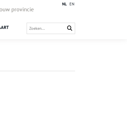
NL
EN
jouw provincie
AART