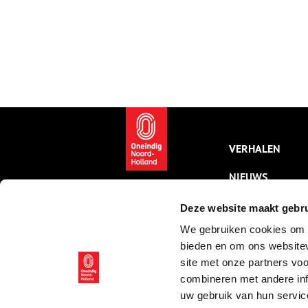
VERHALEN
NIEUWS
KALENDER
Deze website maakt gebru
We gebruiken cookies om c
THEMA’S
bieden en om ons websitev
ACTIVITEITEN
site met onze partners vo
combineren met andere inf
VIDEO’S
uw gebruik van hun servic