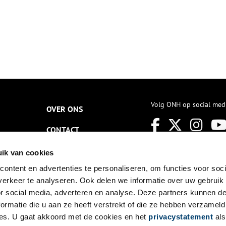
Volg ONH op social med
OVER ONS
CONTACT
NIEUWSBRIEF
ik van cookies
ontent en advertenties te personaliseren, om functies voor soci
DISCLAIMER
erkeer te analyseren. Ook delen we informatie over uw gebruik
PRIVACY
or social media, adverteren en analyse. Deze partners kunnen 
ormatie die u aan ze heeft verstrekt of die ze hebben verzameld
TOEGANKELIJKHEID
es. U gaat akkoord met de cookies en het
privacystatement
als