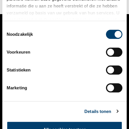
Audrey Satoer van Fort Kijkduin.
informatie die u aan ze heeft verstrekt of die ze hebben
verzameld op basis van uw gebruik van hun services. U
gaat akkoord met de cookies en het
privacystatement
als u onze website blijft gebruiken.
Toestemmingsselectie
VERHALEN
Noodzakelijk
NIEUWS
Voorkeuren
KALENDER
THEMA’S
Statistieken
ACTIVITEITEN
Marketing
VIDEO’S
OVER ONS
Details tonen
CONTACT