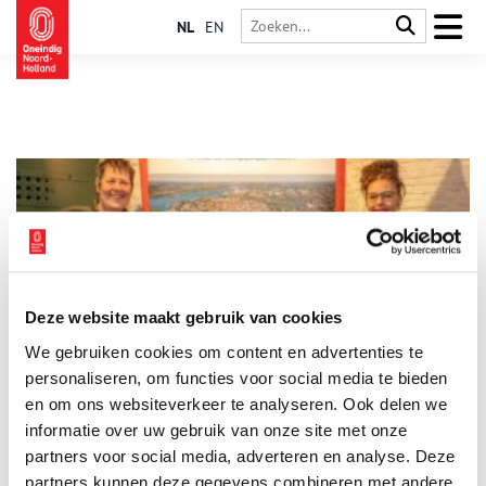
NL
EN
Deze website maakt gebruik van cookies
Stichting Forten Nederland reikt Linie-awards uit
We gebruiken cookies om content en advertenties te
Stichting Forten Nederland heeft op 22 januari 2026 met trots
de jaarlijkse Linie Awards uitgereikt tijdens een drukbezochte
personaliseren, om functies voor social media te bieden
bijeenkomst op Fort bij Rijnauwen te Bunnik. Onder toeziend
en om ons websiteverkeer te analyseren. Ook delen we
oog van ruim 100 erfgoedrelaties ontvingen twee mensen, die
informatie over uw gebruik van onze site met onze
3 min
zich namens hun organisatie inzetten voor het behoud en de
ontwikkeling van het verdedigingserfgoed in Nederland, een
partners voor social media, adverteren en analyse. Deze
award: Eveline Blok van Vereniging Natuurmonumenten én
partners kunnen deze gegevens combineren met andere