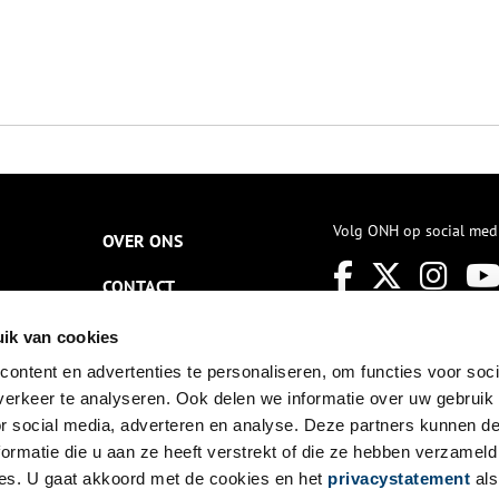
Volg ONH op social med
OVER ONS
CONTACT
NIEUWSBRIEF
ik van cookies
ontent en advertenties te personaliseren, om functies voor soci
DISCLAIMER
erkeer te analyseren. Ook delen we informatie over uw gebruik
PRIVACY
or social media, adverteren en analyse. Deze partners kunnen 
ormatie die u aan ze heeft verstrekt of die ze hebben verzameld
TOEGANKELIJKHEID
es. U gaat akkoord met de cookies en het
privacystatement
als