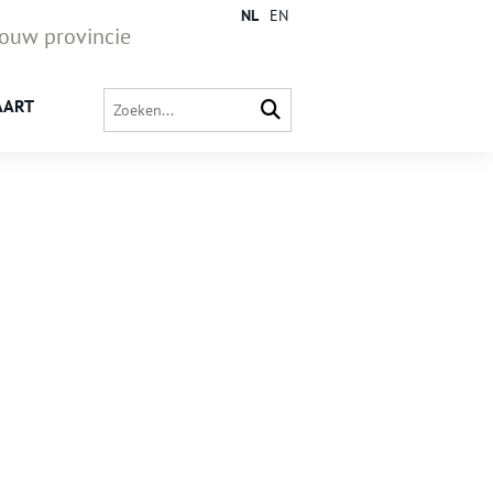
NL
EN
jouw provincie
AART