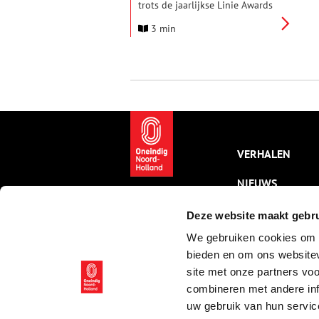
trots de jaarlijkse Linie Awards
uitgereikt tijdens een
3 min
drukbezochte bijeenkomst op
Fort bij Rijnauwen te Bunnik.
Onder toeziend oog van ruim
100 erfgoedrelaties ontvingen
twee mensen, die zich namens
hun organisatie inzetten voor
het behoud en de ontwikkeling
van het verdedigingserfgoed in
Nederland, een award: Eveline
Blok van Vereniging
VERHALEN
Natuurmonumenten én Audrey
Satoer van Fort Kijkduin.
NIEUWS
KALENDER
Deze website maakt gebru
We gebruiken cookies om c
THEMA’S
bieden en om ons websitev
ACTIVITEITEN
site met onze partners vo
combineren met andere inf
VIDEO’S
uw gebruik van hun servic