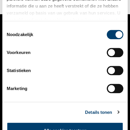
informatie die u aan ze heeft verstrekt of die ze hebben
verzameld op basis van uw gebruik van hun services. U
gaat akkoord met de cookies en het
privacystatement
als u onze website blijft gebruiken.
Toestemmingsselectie
VERHALEN
Noodzakelijk
NIEUWS
Voorkeuren
KALENDER
THEMA’S
Statistieken
ACTIVITEITEN
Marketing
VIDEO’S
OVER ONS
Details tonen
CONTACT