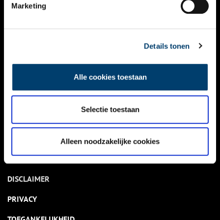
NIEUWS
Marketing
KALENDER
THEMA’S
Details tonen
ACTIVITEITEN
Alle cookies toestaan
VIDEO’S
Selectie toestaan
OVER ONS
CONTACT
Alleen noodzakelijke cookies
NIEUWSBRIEF
DISCLAIMER
PRIVACY
TOEGANKELIJKHEID