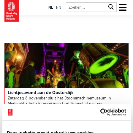
NL
EN
Lichtjesavond aan de Oosterdijk
Zaterdag 8 november sluit het Stoommachinemuseum in
Medemblik het stoomseizoen traditioneel af met een
spetterende finale. Het monumentale stoomgemaal uit 1869 is
feeëriek verlicht en is van verre al te zien in de duisternis. Het
1 min
Abacus straattheater, bekend van grote festivals, komt naar het
museum met de spectaculaire voorstelling Wastelanders, een
parade-act met vuur en stoom en bizarre machines. Je kijkt je
Deze website maakt gebruik van cookies