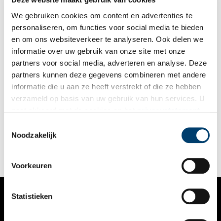
ogen uit!
We gebruiken cookies om content en advertenties te
personaliseren, om functies voor social media te bieden
en om ons websiteverkeer te analyseren. Ook delen we
informatie over uw gebruik van onze site met onze
partners voor social media, adverteren en analyse. Deze
partners kunnen deze gegevens combineren met andere
Lichtjesavond bij de Historische Vereniging Wormerveer
informatie die u aan ze heeft verstrekt of die ze hebben
De Historische Vereniging Wormerveer organiseert op vrijdag
verzameld op basis van uw gebruik van hun services. U
31 oktober a.s. weer de welbekende lichtjesavond op de Oude
gaat akkoord met de cookies en het
privacystatement
Begraafplaats West in Wormerveer.
In de loop der jaren is het aantal lichtjes uitgegroeid tot maar
als u onze website blijft gebruiken.
Toestemmingsselectie
1 min
liefst 2.000 exemplaren. Daardoor is de begraafplaats
Noodzakelijk
sprookjesachtig verlicht.
Voorkeuren
Statistieken
VERHALEN