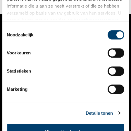
dankzij de ‘gaz-illuminatie’.
informatie die u aan ze heeft verstrekt of die ze hebben
verzameld op basis van uw gebruik van hun services. U
gaat akkoord met de cookies en het
privacystatement
als u onze website blijft gebruiken.
Toestemmingsselectie
VERHALEN
Noodzakelijk
NIEUWS
Voorkeuren
KALENDER
THEMA’S
Statistieken
ACTIVITEITEN
Marketing
VIDEO’S
OVER ONS
Details tonen
CONTACT