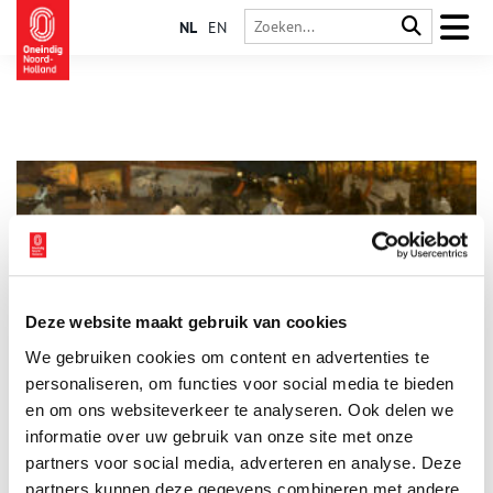
NL
EN
Deze website maakt gebruik van cookies
Nieuwe lichtbron tovert de stad om in een sprankelend
We gebruiken cookies om content en advertenties te
spektakel
personaliseren, om functies voor social media te bieden
De donkere nacht is bijna verdreven. Loop op een
vrijdagavond door het centrum en zie hoe de Nieuwendijk
en om ons websiteverkeer te analyseren. Ook delen we
wordt verlicht door etalages, hoe cafés het Leidseplein
informatie over uw gebruik van onze site met onze
beschijnen. Publieke straatverlichting is amper nodig. Andere
partners voor social media, adverteren en analyse. Deze
lichtbronnen bepalen de sfeer. Zo kennen we de stad. Voor de
negentiende-eeuwse Amsterdammers was het een ommekeer,
partners kunnen deze gegevens combineren met andere