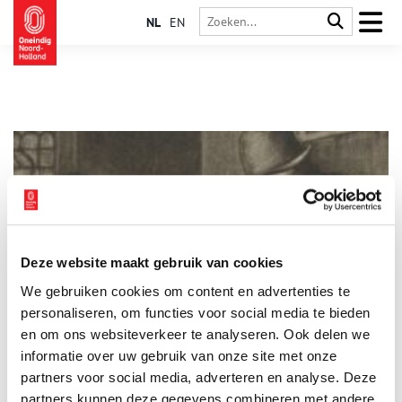
NL
EN
Deze website maakt gebruik van cookies
Stuk van de maand: Regels voor de schoolmeester
We gebruiken cookies om content en advertenties te
Elke maand plaatst het Regionaal Archief Alkmaar een
bijzonder archiefstuk uit de collectie in de schijnwerpers. Deze
personaliseren, om functies voor social media te bieden
keer: een reglement voor de schoolmeester van Heiloo uit
en om ons websiteverkeer te analyseren. Ook delen we
1756, dat ook mooi laat zien wat de dorpskinderen toen
informatie over uw gebruik van onze site met onze
3 min
allemaal leerden. Het reglement voor de schoolmeester van
Heiloo en het bijbehorende buurtschap Oedsom (nu Kapel)
partners voor social media, adverteren en analyse. Deze
werd in 1756 opgesteld door een speciale commissie, met
partners kunnen deze gegevens combineren met andere