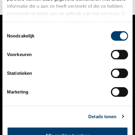
instemming van de heer Jacob van Catz.
informatie die u aan ze heeft verstrekt of die ze hebben
verzameld op basis van uw gebruik van hun services. U
gaat akkoord met de cookies en het
privacystatement
als u onze website blijft gebruiken.
Toestemmingsselectie
VERHALEN
Noodzakelijk
NIEUWS
Voorkeuren
KALENDER
THEMA’S
Statistieken
ACTIVITEITEN
Marketing
VIDEO’S
OVER ONS
Details tonen
CONTACT