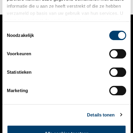
informatie die u aan ze heeft verstrekt of die ze hebben
verzameld op basis van uw gebruik van hun services. U
gaat akkoord met de cookies en het
privacystatement
als u onze website blijft gebruiken.
Toestemmingsselectie
VERHALEN
Noodzakelijk
NIEUWS
Voorkeuren
KALENDER
THEMA’S
Statistieken
ACTIVITEITEN
Marketing
VIDEO’S
OVER ONS
Details tonen
CONTACT