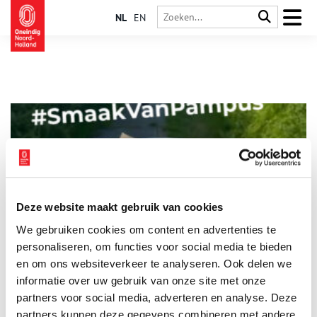
NL
EN
Deze website maakt gebruik van cookies
Pampus gaat weer open
We gebruiken cookies om content en advertenties te
Op dinsdag 1 april gaat Pampus weer open. Dit seizoen is er
een spannend nieuw jaarthema, knisperverse dineravonden en
personaliseren, om functies voor social media te bieden
nog meer leuks. Ontdek een nieuw seizoen vol smaak en
en om ons websiteverkeer te analyseren. Ook delen we
avontuur!
informatie over uw gebruik van onze site met onze
3 min
partners voor social media, adverteren en analyse. Deze
partners kunnen deze gegevens combineren met andere