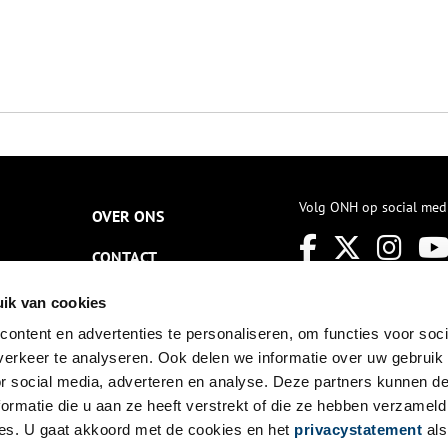
Volg ONH op social med
OVER ONS
CONTACT
NIEUWSBRIEF
ik van cookies
ontent en advertenties te personaliseren, om functies voor soci
DISCLAIMER
erkeer te analyseren. Ook delen we informatie over uw gebruik
PRIVACY
or social media, adverteren en analyse. Deze partners kunnen 
ormatie die u aan ze heeft verstrekt of die ze hebben verzameld
TOEGANKELIJKHEID
es. U gaat akkoord met de cookies en het
privacystatement
als