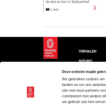
de klas te zien in Stadsarchief
Amsterdam. De tentoonstelling
1 min
geeft inzicht in de ervaringen
van de leerlingen van het Joods
Lyceum. Tijdens de
zomervakantie van 1941
maakte de Duitse bezetter een
ingrijpende anti-Joodse
maatregel bekend: voortaan
mochten Joodse leerlingen
alleen nog maar naar Joodse
scholen.
VERHALEN
NIEUWS
KALENDER
Deze website maakt gebru
We gebruiken cookies om c
THEMA’S
bieden en om ons websitev
ACTIVITEITEN
site met onze partners vo
combineren met andere inf
VIDEO’S
uw gebruik van hun servic