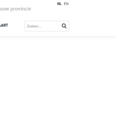
NL
EN
jouw provincie
AART